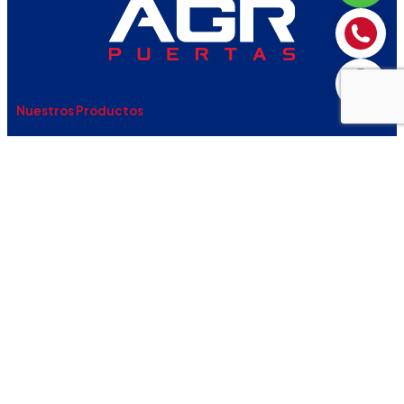
Nuestros Productos
Puertas para hospitales
Puertas para naves industriales
Puertas para oficinas
Puertas contra incendio reversible
Puertas multiusos
Puertas HC
Puerta de Impacto ABS
Puertas para uso residencial
Contacto
Insurgentes 70, Col. San Juan Ixhuatepec C.P. 54180