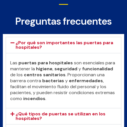
Preguntas frecuentes
¿Por qué son importantes las puertas para
hospitales?
Las
puertas para hospitales
son esenciales para
mantener la
higiene
,
seguridad
y
funcionalidad
de los
centros sanitarios
. Proporcionan una
barrera contra
bacterias
y
enfermedades
,
facilitan el movimiento fluido del personal y los
pacientes, y pueden resistir condiciones extremas
como
incendios
.
¿Qué tipos de puertas se utilizan en los
hospitales?